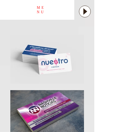
ME
NU